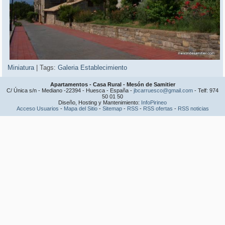
Miniatura
|
Tags:
Galeria Establecimiento
Apartamentos - Casa Rural - Mesón de Samitier
C/ Única s/n - Mediano -22394 - Huesca - España -
jbcarruesco@gmail.com
- Telf: 974
50 01 50
Diseño, Hosting y Mantenimiento:
InfoPirineo
Acceso Usuarios
-
Mapa del Sitio
-
Sitemap
-
RSS
-
RSS ofertas
-
RSS noticias