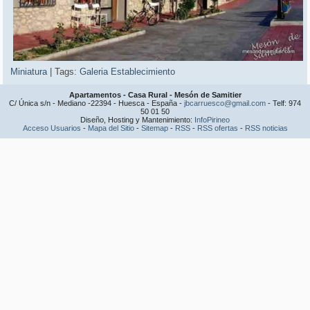
Miniatura
|
Tags:
Galeria Establecimiento
Apartamentos - Casa Rural - Mesón de Samitier
C/ Única s/n - Mediano -22394 - Huesca - España -
jbcarruesco@gmail.com
- Telf: 974
50 01 50
Diseño, Hosting y Mantenimiento:
InfoPirineo
Acceso Usuarios
-
Mapa del Sitio
-
Sitemap
-
RSS
-
RSS ofertas
-
RSS noticias